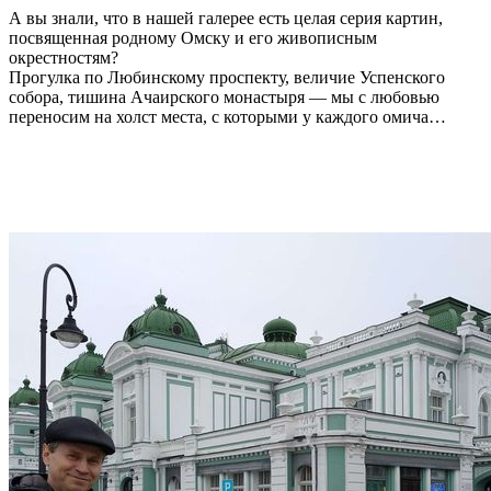
А вы знали, что в нашей галерее есть целая серия картин,
посвященная родному Омску и его живописным
окрестностям?
Прогулка по Любинскому проспекту, величие Успенского
собора, тишина Ачаирского монастыря — мы с любовью
переносим на холст места, с которыми у каждого омича
связаны свои теплые воспоминания.
Такая картина станет не только душевным украшением
вашего дома, но и прекрасным подарком для друзей, которые
переехали в другой город и скучают по малой родине.
Переходите в каталог, чтобы выбрать свой кусочек Омска!
https://oilpaintings.uds.app/c/goods?categoryId=1282136
Также вы можете написать или позвонить мне, чтобы
договориться посмотреть картины вживую в нашей студии:
ТГ
https://t.me/Artist_VesTa
ВК
https://vk.com/vesta_artist
89136293653 Татьяна