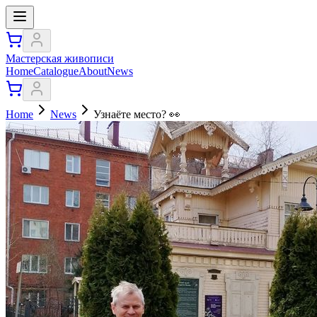
Мастерская живописи
Home
Catalogue
About
News
Home
News
Узнаёте место? 👀