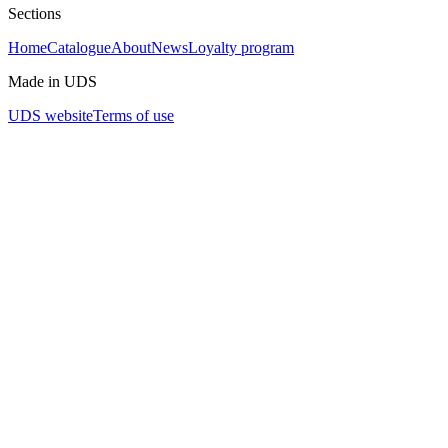
Sections
Home
Catalogue
About
News
Loyalty program
Made in UDS
UDS website
Terms of use