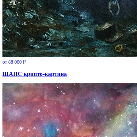
от
88 000
₽
ШАНС крипто-картина