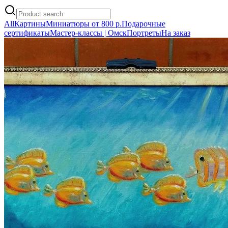
All
Картины
Миниатюры от 800 р.
Подарочные
сертификаты
Мастер-классы | Омск
Портреты
На заказ