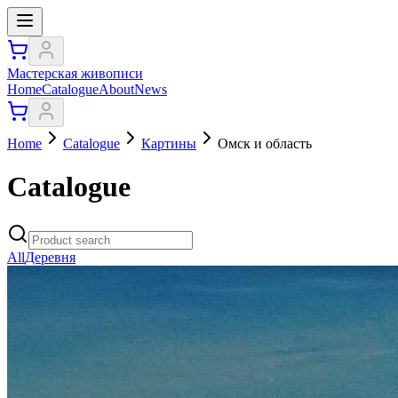
Мастерская живописи
Home
Catalogue
About
News
Home
Catalogue
Картины
Омск и область
Catalogue
All
Деревня