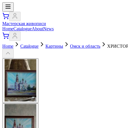
Мастерская живописи
Home
Catalogue
About
News
Home
Catalogue
Картины
Омск и область
ХРИСТО