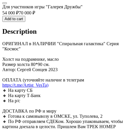
Для участников игры "Галерея Дружбы"
54 000
₽
70 000
₽
Add to cart
Description
ОРИГИНАЛ в НАЛИЧИИ "Спиральная галактика" Серия
"Космос"
Холст на подрамнике, масло
Размер холста 80*90 см.
Автор: Сергей Сонцев 2023
ОПЛАТА (уточняйте наличие в телеграм
https://t.me/Artist_VesTa)
🔸 На карту СБ
🔸 На карту Т-Банк
🔸 На р/с
ДОСТАВКА по РФ и миру
🔸 Готова к самовывозу в ОМСКЕ, ул. Туполева, 2
🔸 По РФ отправляем СДЕКом. Хорошо упаковываем, чтобы
картина доехала в целости. Пришлем Вам ТРЕК НОМЕР