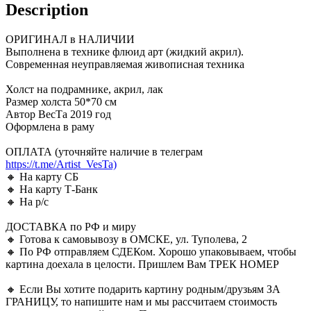
Description
ОРИГИНАЛ в НАЛИЧИИ
Выполнена в технике флюид арт (жидкий акрил).
Современная неуправляемая живописная техника
Холст на подрамнике, акрил, лак
Размер холста 50*70 см
Автор ВесТа 2019 год
Оформлена в раму
ОПЛАТА (уточняйте наличие в телеграм
https://t.me/Artist_VesTa)
🔸 На карту СБ
🔸 На карту Т-Банк
🔸 На р/с
ДОСТАВКА по РФ и миру
🔸 Готова к самовывозу в ОМСКЕ, ул. Туполева, 2
🔸 По РФ отправляем СДЕКом. Хорошо упаковываем, чтобы
картина доехала в целости. Пришлем Вам ТРЕК НОМЕР
🔸 Если Вы хотите подарить картину родным/друзьям ЗА
ГРАНИЦУ, то напишите нам и мы рассчитаем стоимость